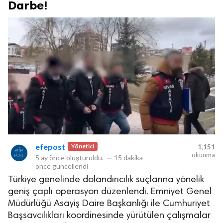
Darbe!
efepost
Yönetici
1,151
okunma
5 ay önce
oluşturuldu.
—
15 dakika
önce
güncellendi
Türkiye genelinde dolandırıcılık suçlarına yönelik
geniş çaplı operasyon düzenlendi. Emniyet Genel
Müdürlüğü Asayiş Daire Başkanlığı ile Cumhuriyet
Başsavcılıkları koordinesinde yürütülen çalışmalar