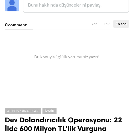
Yeni
Eski
En son
0 comment
Bu konuyla ilgili ilk yorumu siz yazın!
AFYONKARAHISAR
İZMIR
Dev Dolandırıcılık Operasyonu: 22
İlde 600 Milyon TL'lik Vurguna