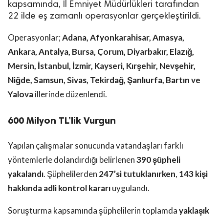
kapsamında, İl Emniyet Müdürlükleri tarafından
22 ilde eş zamanlı operasyonlar gerçekleştirildi.
Operasyonlar;
Adana, Afyonkarahisar, Amasya,
Ankara, Antalya, Bursa, Çorum, Diyarbakır, Elazığ,
Mersin, İstanbul, İzmir, Kayseri, Kırşehir, Nevşehir,
Niğde, Samsun, Sivas, Tekirdağ, Şanlıurfa, Bartın ve
Yalova
illerinde düzenlendi.
600 Milyon TL’lik Vurgun
Yapılan çalışmalar sonucunda vatandaşları farklı
yöntemlerle dolandırdığı belirlenen
390 şüpheli
yakalandı
. Şüphelilerden
247’si tutuklanırken
,
143 kişi
hakkında adli kontrol kararı
uygulandı.
Soruşturma kapsamında şüphelilerin toplamda
yaklaşık