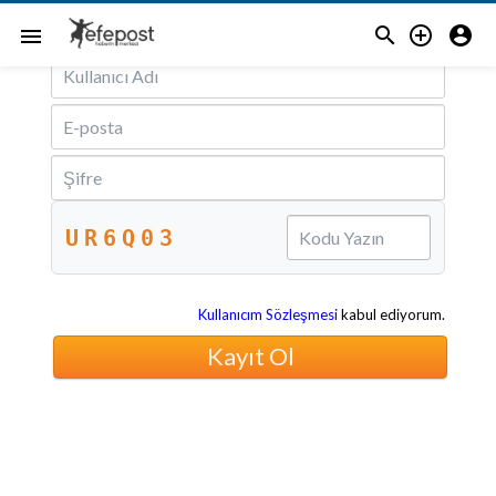
Email ile Kayıt Ol



menu
UR6Q03
Kullanıcım Sözleşmesi
kabul ediyorum.
Kayıt Ol