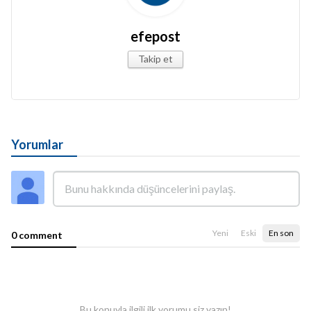
efepost
Takip et
Yorumlar
Yeni
Eski
En son
0 comment
Bu konuyla ilgili ilk yorumu siz yazın!