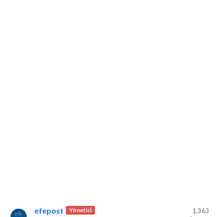
efepost
Yönetici
1,363