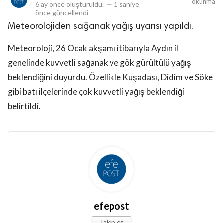
okunma
6 ay önce
oluşturuldu.
—
1 saniye
önce
güncellendi
Meteorolojiden sağanak yağış uyarısı yapıldı.
Meteoroloji, 26 Ocak akşamı itibarıyla Aydın il
genelinde kuvvetli sağanak ve gök gürültülü yağış
beklendiğini duyurdu. Özellikle Kuşadası, Didim ve Söke
gibi batı ilçelerinde çok kuvvetli yağış beklendiği
belirtildi.
efepost
Takip et